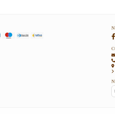
N
C
N