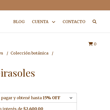
BLOG
CUENTA
CONTACTO
0
es
Colección botánica
irasoles
 pagar y obtené hasta
15% OFF
n interés de
$2.600,00