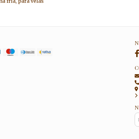
na fría, para velas
N
C
N